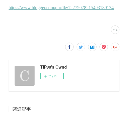
TIP88's Ownd
フォロー
関連記事